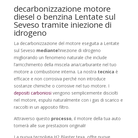
decarbonizzazione motore
diesel o benzina Lentate sul
Seveso tramite iniezione di
idrogeno
La decarbonizzazione del motore eseguita a Lentate
sul Seveso
mediante
l’iniezione di idrogeno
migliorando un fenomeno naturale che include
l’arricchimento della miscela aria/carburante nel tuo
motore a combustione interna. La nostra
tecnica
è
efficace e non corrosiva perché non introduce
sostanze chimiche o corrosive nel tuo motore. I
depositi carboniosi
vengono semplicemente disciolti
nel motore, espulsi naturalmente con i gas di scarico e
raccolti in un apposito filtro.
Attraverso questo
processo
, il motore della tua auto
tornerà alle sue prestazioni originali!
La nuova tecnoligia H2 Blaster texa, offre nuove