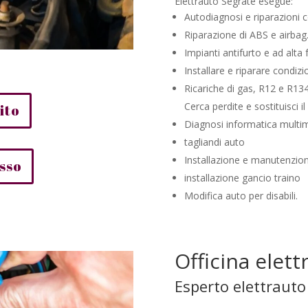
Elettrauto Segrate esegue:
Autodiagnosi e riparazioni c
Riparazione di ABS e airbag
Impianti antifurto e ad alta f
Installare e riparare condizi
Ricariche di gas, R12 e R134
Cerca perdite e sostituisci il
ito
Diagnosi informatica multi
tagliandi auto
Installazione e manutenzio
esso
installazione gancio traino
Modifica auto per disabili.
Officina elett
Esperto elettrauto