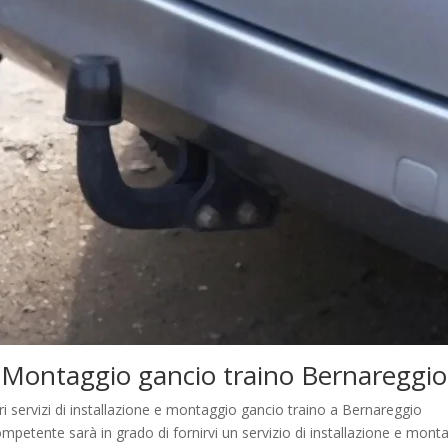
Montaggio gancio traino Bernareggio
tri servizi di installazione e montaggio gancio traino a Bernareggio
mpetente sarà in grado di fornirvi un servizio di installazione e mon