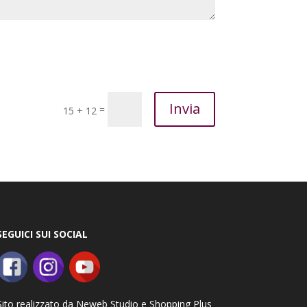
Invia
=
15 + 12
SEGUICI SUI SOCIAL
Sito realizzato da
Neweb Studio
e
Shopping Plus