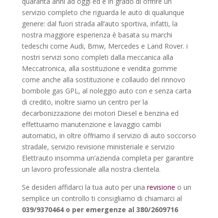
quaranta anni ad oggi ed è in grado di offrire un
servizio completo che riguarda le auto di qualunque
genere: dal fuori strada all’auto sportiva, infatti, la
nostra maggiore esperienza è basata su marchi
tedeschi come Audi, Bmw, Mercedes e Land Rover. i
nostri servizi sono completi dalla meccanica alla
Meccatronica, alla sostituzione e vendita gomme
come anche alla sostituzione e collaudo del rinnovo
bombole gas GPL, al noleggio auto con e senza carta
di credito, inoltre siamo un centro per la
decarbonizzazione dei motori Diesel e benzina ed
effettuiamo manutenzione e lavaggio cambi
automatici, in oltre offriamo il servizio di auto soccorso
stradale, servizio revisione ministeriale e servizio
Elettrauto insomma un’azienda completa per garantire
un lavoro professionale alla nostra clientela.
Se desideri affidarci la tua auto per una
revisione
o un
semplice un controllo ti consigliamo di chiamarci al
039/9370464 o per emergenze al 380/2609716