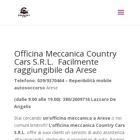
Officina Meccanica Country
Cars S.R.L. Facilmente
raggiungibile da Arese
Telefono: 039/9370464 – Reperibilità mobile
autosoccorso
Arese
(dalle 9.00 alle 19.00): 380/2609716 Lazzaro De
Angelis
Stai cercando
un’officina meccanica a Arese
o nei
comuni limitrofi?
L’officina meccanica Country Cars
S.R.L.
offre ai suoi clienti un servizio di auto assistenza
all’avanguardia, destinato ai proprietari di auto, furgoni